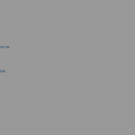
ости
ов.