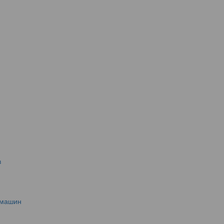
в
 машин