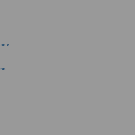
ости
ов.