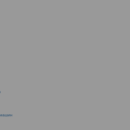
в
 машин