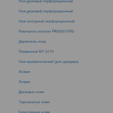
Нож дисковый перфорационный
Нож дисковый перфорационный
Нож секторный перфорационный
Ракельное полотно PA035015/R2
Держатель ножа
Пневмонож МТ-А110
Нож призматический (для шредера)
Лезвие
Лезвие
Дисковые ножи
Тарельчатые ножи
Гильотинные ножи