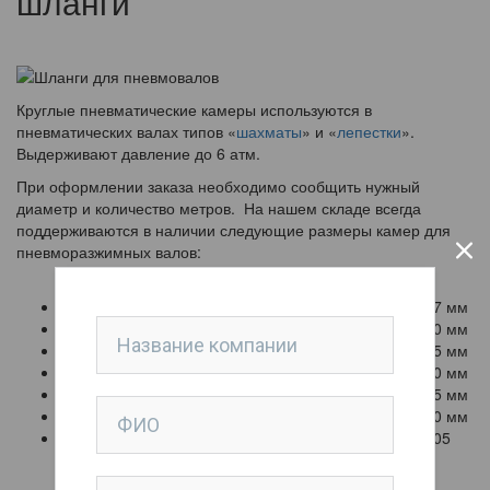
шланги
Круглые пневматические камеры используются в
пневматических валах типов «
шахматы
» и «
лепестки
».
Выдерживают давление до 6 атм.
При оформлении заказа необходимо сообщить нужный
диаметр и количество метров. На нашем складе всегда
поддерживаются в наличии следующие размеры камер для
пневморазжимных валов:
Шланг круглый пневматический (резиновый), 19 x 27 мм
Шланг круглый пневматический (резиновый), 20 x 30 мм
Шланг круглый пневматический (резиновый), 25 x 35 мм
Шланг круглый пневматический (резиновый), 30 x 40 мм
Шланг круглый пневматический (резиновый), 35 x 45 мм
Шланг круглый пневматический (резиновый), 40 x 50 мм
Шланг круглый пневматический (резиновый), 95 x 105
мм