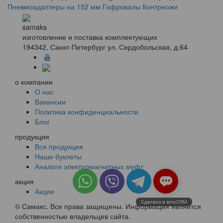
Пневмоадаптеры на 152 мм
Гофровалы
Контрножи
samaks
изготовление и поставка комплектующих
194342, Санкт-Петербург ул. Сердобольская, д.64
о компании
О нас
Вакансии
Политика конфиденциальности
Блог
продукция
Вся продукция
Наши буклеты
Аналоги электромагнитных муфт
акция
Акции
Сделано в amoCRM
© Самакс. Все права защищены. Информация является
собственностью владельцев сайта.