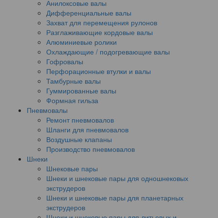
Анилоксовые валы
Дифференциальные валы
Захват для перемещения рулонов
Разглаживающие кордовые валы
Алюминиевые ролики
Охлаждающие / подогревающие валы
Гофровалы
Перфорационные втулки и валы
Тамбурные валы
Гуммированные валы
Формная гильза
Пневмовалы
Ремонт пневмовалов
Шланги для пневмовалов
Воздушные клапаны
Производство пневмовалов
Шнеки
Шнековые пары
Шнеки и шнековые пары для одношнековых
экструдеров
Шнеки и шнековые пары для планетарных
экструдеров
Шнеки и шнековые пары для литьевых и