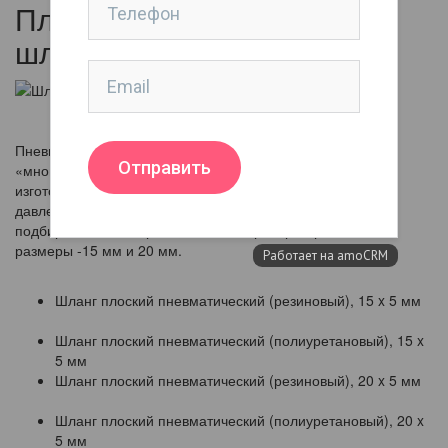
Плоские пневматические
шланги
Пневматические разжимные шланги для
валов
типа
«многокамерные» - это плоские пневматические камеры,
изготовленные из резины или полиуретана.Выдерживают
давление до 6 атм. Данные плоские пневморукава
подбираются по ширине, наиболее распространенные
размеры -15 мм и 20 мм.
Шланг плоский пневматический (резиновый), 15 x 5 мм
Шланг плоский пневматический (полиуретановый), 15 x
5 мм
Шланг плоский пневматический (резиновый), 20 x 5 мм
Шланг плоский пневматический (полиуретановый), 20 x
5 мм