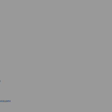
в
 машин