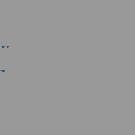
ости
ов.