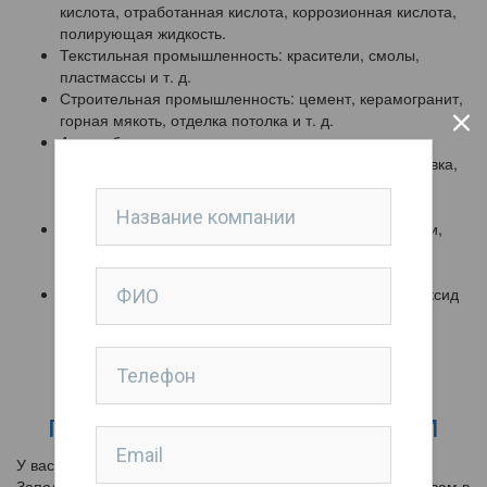
кислота, отработанная кислота, коррозионная кислота,
полирующая жидкость.
Текстильная промышленность: красители, смолы,
пластмассы и т. д.
Строительная промышленность: цемент, керамогранит,
горная мякоть, отделка потолка и т. д.
Автомобильная промышленность: полирующая
эмульсия, масло, хладагент, автомобильная грунтовка,
масляный латекс, лак, лаковые добавки,
обезжиривающая жидкость, краска и так далее.
Мебельная промышленность: клеи, лаки, дисперсии,
растворители, красители, клей белого дерева,
эпоксидная смола, связующее для крахмала.
Металлургия, литье и крашение: целлюлоза, гидроксид
и карбонизированная целлюлоза, пыль, моющие
средства и т. д.
Скачать буклет по
пневматическим насосам
У вас остались вопросы?
Заполните форму заявки и наши менеджеры перезвонят вам в