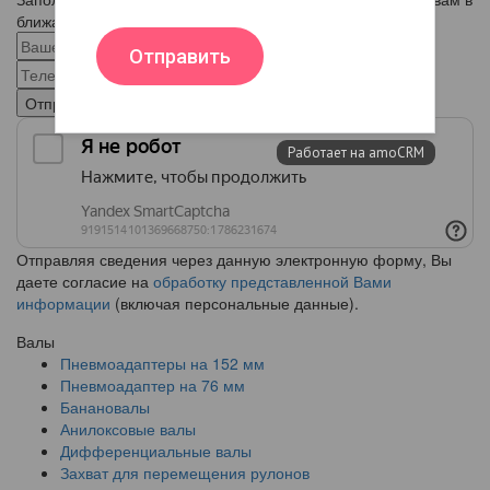
ближайшее время!
Отправить
Отправляя сведения через данную электронную форму, Вы
даете согласие на
обработку представленной Вами
информации
(включая персональные данные).
Валы
Пневмоадаптеры на 152 мм
Пневмоадаптер на 76 мм
Банановалы
Анилоксовые валы
Дифференциальные валы
Захват для перемещения рулонов