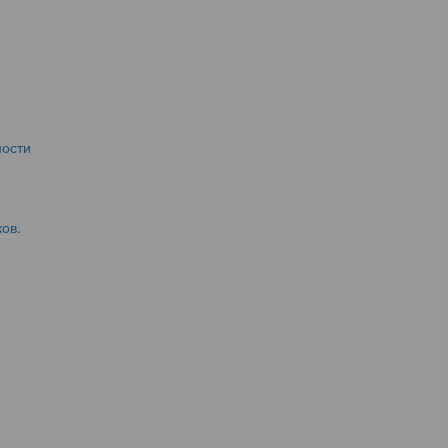
ости
ов.