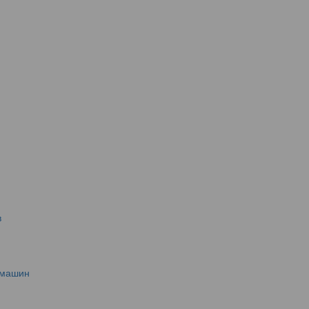
в
 машин