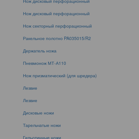
Нож дисковый перфорационный
Нож дисковый перфорационный
Нож секторный перфорационный
Ракельное полотно PA035015/R2
Держатель ножа
Пневмонож МТ-А110
Нож призматический (для шредера)
Лезвие
Лезвие
Дисковые ножи
Тарельчатые ножи
Гильотинные ножи