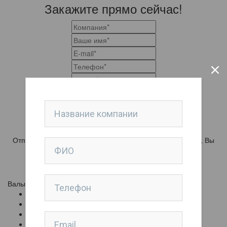
Закажите прямо сейчас!
Выберете файлы для прикрепления.
Отправляя сведения через данную электронную форму, Вы
даете согласие на
обработку представленной Вами
информации
(включая персональные данные).
Валы
Пневмоадаптеры на 152 мм
Пневмоадаптер на 76 мм
Банановалы
Анилоксовые валы