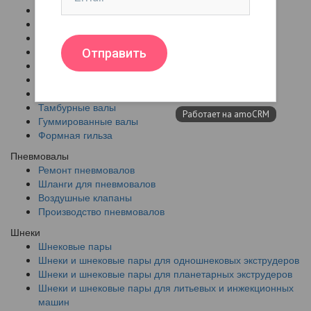
Дифференциальные валы
Захват для перемещения рулонов
Разглаживающие кордовые валы
Алюминиевые ролики
Охлаждающие / подогревающие валы
Гофровалы
Перфорационные втулки и валы
Тамбурные валы
Гуммированные валы
Формная гильза
Пневмовалы
Ремонт пневмовалов
Шланги для пневмовалов
Воздушные клапаны
Производство пневмовалов
Шнеки
Шнековые пары
Шнеки и шнековые пары для одношнековых экструдеров
Шнеки и шнековые пары для планетарных экструдеров
Шнеки и шнековые пары для литьевых и инжекционных
машин