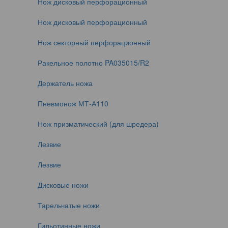
Нож дисковый перфорационный
Нож дисковый перфорационный
Нож секторный перфорационный
Ракельное полотно PA035015/R2
Держатель ножа
Пневмонож МТ-А110
Нож призматический (для шредера)
Лезвие
Лезвие
Дисковые ножи
Тарельчатые ножи
Гильотинные ножи