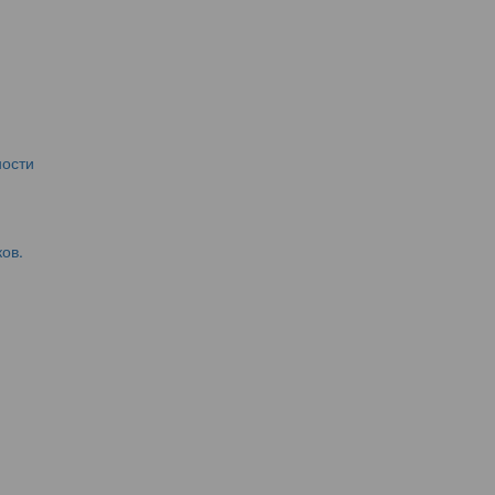
ости
ов.