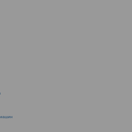
в
 машин