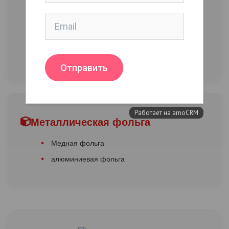
натуральный хлопок
сетчатая ткань
марля
ткань для этикеток и др.
Металлическая фольга
Медная фольга
алюминиевая фольга