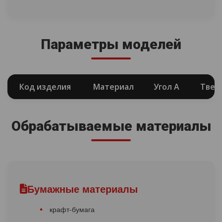
Параметры моделей
Код изделия
Материал
Угол А
Твер
Обрабатываемые материалы
Бумажные материалы
крафт-бумага