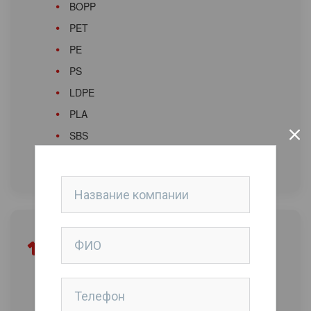
BOPP
PET
PE
PS
LDPE
PLA
SBS
различные клейкие ленты и др.
Ткани и текстиль
Нетканые текстильные материалы
искусственная кожа