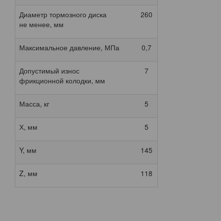
Диаметр тормозного диска
260
260
не менее, мм
Максимальное давление, МПа
0,7
0,7
Допустимый износ
7
7
фрикционной колодки, мм
Масса, кг
5
5,5
Х, мм
5
18
Y, мм
145
145
Z, мм
118
141