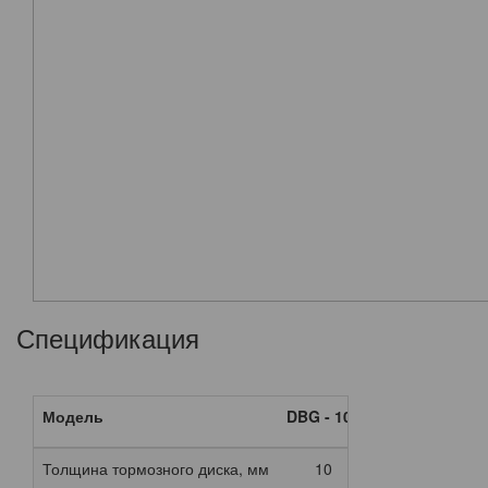
Спецификация
Модель
DBG - 103
DBG - 104
DB
Толщина тормозного диска, мм
10
10